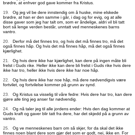
brødre, at enhver god gave kommer fra Kristus.
19.
Og jeg vil be dere innstendig om å huske, mine elskede
brødre, at han er den samme i går, i dag og for evig, og at alle
disse gaver som jeg har talt om, som er åndelige, aldri vil bli tatt
bort så lenge verden består, unntatt ved menneskenes barns
vantro.
20.
Derfor må det finnes tro, og hvis det må finnes tro, må det
også finnes håp. Og hvis det må finnes håp, må det også finnes
kjærlighet.
21.
Og hvis dere ikke har kjærlighet, kan dere på ingen måte bli
frelst i Guds rike. Heller ikke kan dere bli frelst i Guds rike hvis dere
ikke har tro, heller ikke hvis dere ikke har noe håp.
22.
Og hvis dere ikke har noe håp, må dere nødvendigvis være
fortvilet, og fortvilelse kommer på grunn av synd.
23.
Og Kristus sa visselig til våre fedre: Hvis dere har tro, kan dere
gjøre alle ting jeg anser far nødvendig.
24.
Og nå taler jeg til alle jordens ender: Hvis den dag kommer at
Guds kraft og gaver blir tatt fra dere, har det skjedd på a grunn av
vantro.
25.
Og ve menneskenes barn om så skjer, for da skal det ikke
finnes noen blant dere som gjør det som er godt, nei, ikke en. For