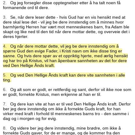
2.
Og jeg forsegler disse opptegnelser etter å ha talt noen få
formanende ord til dere.
3.
Se, når dere leser dette - hvis Gud har en vis hensikt med at
dere skal lese det - vil jeg be dere innstendig om å minnes hvor
barmhjertig Herren har vært mot menneskenes barn, fra Adam ble
skapt og like ned til den tid når dere mottar dette, og overveie det i
deres hjerter.
4.
Og når dere mottar dette, vil jeg be dere innstendig om å
spørre Gud den evige Fader, i Kristi navn om ikke disse ting er
sanne. Og hvis dere spør av et oppriktig hjerte, med ærlig hensikt
og har tro på Kristus, vil han åpenbare sannheten av det for dere
ved Den Hellige Ånds kraft.
5.
Og ved Den Hellige Ånds kraft kan dere vite sannheten i alle
ting.
6.
Og alt som er godt, er rettferdig og sant, derfor vil ikke noe som
er godt, fornekte Kristus, men erkjenne at han er til.
7.
Og dere kan vite at han er til ved Den Hellige Ånds kraft. Derfor
ber jeg dere innstendig om ikke å fornekte Guds kraft, for han
virker med kraft i forhold til menneskenes barns tro - den samme i
dag og i morgen og for evig.
8.
Og videre ber jeg dere innstendig, mine brødre, om ikke å
fornekte Guds gaver, for de er mange, og de kommer fra den