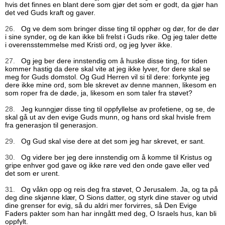
hvis det finnes en blant dere som gjør det som er godt, da gjør han
det ved Guds kraft og gaver.
26.
Og ve dem som bringer disse ting til opphør og dør, for de dør
i sine synder, og de kan ikke bli frelst i Guds rike. Og jeg taler dette
i overensstemmelse med Kristi ord, og jeg lyver ikke.
27.
Og jeg ber dere innstendig om å huske disse ting, for tiden
kommer hastig da dere skal vite at jeg ikke lyver, for dere skal se
meg for Guds domstol. Og Gud Herren vil si til dere: forkynte jeg
dere ikke mine ord, som ble skrevet av denne mannen, likesom en
som roper fra de døde, ja, likesom en som taler fra støvet?
28.
Jeg kunngjør disse ting til oppfyllelse av profetiene, og se, de
skal gå ut av den evige Guds munn, og hans ord skal hvisle frem
fra generasjon til generasjon.
29.
Og Gud skal vise dere at det som jeg har skrevet, er sant.
30.
Og videre ber jeg dere innstendig om å komme til Kristus og
gripe enhver god gave og ikke røre ved den onde gave eller ved
det som er urent.
31.
Og våkn opp og reis deg fra støvet, O Jerusalem. Ja, og ta på
deg dine skjønne klær, O Sions datter, og styrk dine staver og utvid
dine grenser for evig, så du aldri mer forvirres, så Den Evige
Faders pakter som han har inngått med deg, O Israels hus, kan bli
oppfylt.