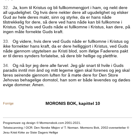
32.
Ja, kom til Kristus og bli fullkommengjort i ham, og nekt dere
all ugudelighet. Og hvis dere nekter dere all ugudelighet og elsker
Gud av hele deres makt, sinn og styrke, da er hans nåde
tilstrekkelig for dere, så dere ved hans nåde kan bli fullkomne i
Kristus. Og hvis ved Guds nåde ei fullkomne i Kristus, kan dere, på
ingen måte fornekte Guds kraft.
33.
Og videre, hvis dere ved Guds nåde er fullkomne i Kristus og
ikke fornekter hans kraft, da er dere helliggjort i Kristus, ved Guds
nåde gjennom utgytelsen av Kristi blod, som ifølge Faderens pakt
er til deres synders forlatelse, så dere blir hellige og plettfrie.
34.
Og nå byr jeg dere alle farvel. Jeg går snart til hvile i Guds
paradis inntil min ånd og mitt legeme igjen skal forenes og jeg skal
føres seirende gjennom luften for å møte dere for Den Store
Jehovas behagelige domstol, han som er både levendes og dødes
evige dommer. Amen.
MORONIS BOK, kapittel 10
Forrige
Programvare og design © Mormonsbok.com 2001-2021.
Tekstscanning / OCR: Den Norske Misjon v/ T. Norman. Mormons Bok, 2002-oversettelse ©
Jesu Kristi Kirke av Siste Dagers Hellige