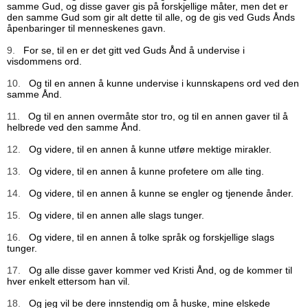
samme Gud, og disse gaver gis på forskjellige måter, men det er
den samme Gud som gir alt dette til alle, og de gis ved Guds Ånds
åpenbaringer til menneskenes gavn.
9.
For se, til en er det gitt ved Guds Ånd å undervise i
visdommens ord.
10.
Og til en annen å kunne undervise i kunnskapens ord ved den
samme Ånd.
11.
Og til en annen overmåte stor tro, og til en annen gaver til å
helbrede ved den samme Ånd.
12.
Og videre, til en annen å kunne utføre mektige mirakler.
13.
Og videre, til en annen å kunne profetere om alle ting.
14.
Og videre, til en annen å kunne se engler og tjenende ånder.
15.
Og videre, til en annen alle slags tunger.
16.
Og videre, til en annen å tolke språk og forskjellige slags
tunger.
17.
Og alle disse gaver kommer ved Kristi Ånd, og de kommer til
hver enkelt ettersom han vil.
18.
Og jeg vil be dere innstendig om å huske, mine elskede