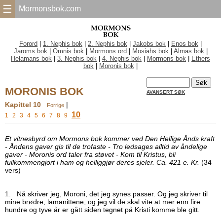
☰
Mormonsbok.com
Forord
|
1. Nephis bok
|
2. Nephis bok
|
Jakobs bok
|
Enos bok
|
Jaroms bok
|
Omnis bok
|
Mormons ord
|
Mosiahs bok
|
Almas bok
|
Helamans bok
|
3. Nephis bok
|
4. Nephis bok
|
Mormons bok
|
Ethers
bok
|
Moronis bok
|
MORONIS BOK
AVANSERT SØK
Kapittel 10
|
Forrige
10
1
2
3
4
5
6
7
8
9
Et vitnesbyrd om Mormons bok kommer ved Den Hellige Ånds kraft
- Åndens gaver gis til de trofaste - Tro ledsages alltid av åndelige
gaver - Moronis ord taler fra støvet - Kom til Kristus, bli
fullkommengjort i ham og helliggjør deres sjeler. Ca. 421 e. Kr.
(34
vers)
1.
Nå skriver jeg, Moroni, det jeg synes passer. Og jeg skriver til
mine brødre, lamanittene, og jeg vil de skal vite at mer enn fire
hundre og tyve år er gått siden tegnet på Kristi komme ble gitt.