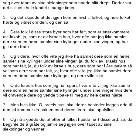
seg over tapet av sine slektninger som hadde blitt drept. Derfor var
det stillhet i hele landet i mange timer.
3.
Og det skjedde at det igjen kom en røst til folket, og hele folket
hørte og vitnet om den, og den sa:
4.
Dere folk i disse store byer som har falt, som er etterkommere
av Jakob, ja, som er av Israels hus, hvor ofte har jeg ikke samlet
dere som en høne samler sine kyllinger under sine vinger, og har
gitt dere føde.
5.
Og videre, hvor ofte ville jeg ikke ha samlet dere som en høne
samler sine kyllinger under sine vinger, ja, du folk av Israels hus
som har falt, ja, du folk av Israels hus, dere som bor i Jerusalem så
vel som dere som har falt, ja, hvor ofte ville jeg ikke ha samlet dere
som en høne samler sine kyllinger, og dere ville ikke.
6.
O du Israels hus som jeg har spart, hvor ofte vil jeg ikke samle
dere som en høne samler sine kyllinger under sine vinger hvis dere
vil omvende dere og vende tilbake til meg av hele deres hjerte.
7.
Men hvis ikke, O Israels hus, skal deres bosteder legges øde til
den tid kommer da pakten med deres fedre skal oppfylles.
8.
Og nå skjedde det at etter at folket hadde hørt disse ord, se, da
begynte de å gråte og jamre seg igjen over tapet av sine
slektninger og venner.