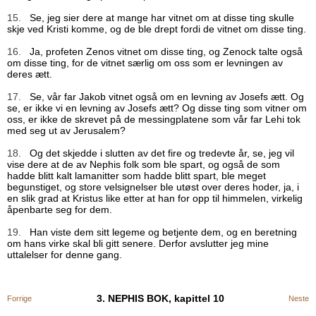
15.
Se, jeg sier dere at mange har vitnet om at disse ting skulle
skje ved Kristi komme, og de ble drept fordi de vitnet om disse ting.
16.
Ja, profeten Zenos vitnet om disse ting, og Zenock talte også
om disse ting, for de vitnet særlig om oss som er levningen av
deres ætt.
17.
Se, vår far Jakob vitnet også om en levning av Josefs ætt. Og
se, er ikke vi en levning av Josefs ætt? Og disse ting som vitner om
oss, er ikke de skrevet på de messingplatene som vår far Lehi tok
med seg ut av Jerusalem?
18.
Og det skjedde i slutten av det fire og tredevte år, se, jeg vil
vise dere at de av Nephis folk som ble spart, og også de som
hadde blitt kalt lamanitter som hadde blitt spart, ble meget
begunstiget, og store velsignelser ble utøst over deres hoder, ja, i
en slik grad at Kristus like etter at han for opp til himmelen, virkelig
åpenbarte seg for dem.
19.
Han viste dem sitt legeme og betjente dem, og en beretning
om hans virke skal bli gitt senere. Derfor avslutter jeg mine
uttalelser for denne gang.
3. NEPHIS BOK, kapittel 10
Forrige
Neste