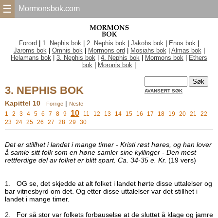
☰
Mormonsbok.com
Forord
|
1. Nephis bok
|
2. Nephis bok
|
Jakobs bok
|
Enos bok
|
Jaroms bok
|
Omnis bok
|
Mormons ord
|
Mosiahs bok
|
Almas bok
|
Helamans bok
|
3. Nephis bok
|
4. Nephis bok
|
Mormons bok
|
Ethers
bok
|
Moronis bok
|
3. NEPHIS BOK
AVANSERT SØK
Kapittel 10
|
Forrige
Neste
10
1
2
3
4
5
6
7
8
9
11
12
13
14
15
16
17
18
19
20
21
22
23
24
25
26
27
28
29
30
Det er stillhet i landet i mange timer - Kristi røst høres, og han lover
å samle sitt folk som en høne samler sine kyllinger - Den mest
rettferdige del av folket er blitt spart. Ca. 34-35 e. Kr.
(19 vers)
1.
OG se, det skjedde at alt folket i landet hørte disse uttalelser og
bar vitnesbyrd om det. Og etter disse uttalelser var det stillhet i
landet i mange timer.
2.
For så stor var folkets forbauselse at de sluttet å klage og jamre