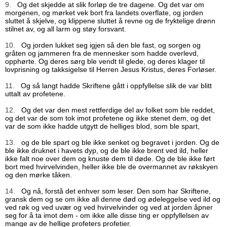
9.
Og det skjedde at slik forløp de tre dagene. Og det var om
morgenen, og mørket vek bort fra landets overflate, og jorden
sluttet å skjelve, og klippene sluttet å revne og de fryktelige drønn
stilnet av, og all larm og støy forsvant.
10.
Og jorden lukket seg igjen så den ble fast, og sorgen og
gråten og jammeren fra de mennesker som hadde overlevd,
opphørte. Og deres sørg ble vendt til glede, og deres klager til
lovprisning og takksigelse til Herren Jesus Kristus, deres Forløser.
11.
Og så langt hadde Skriftene gått i oppfyllelse slik de var blitt
uttalt av profetene.
12.
Og det var den mest rettferdige del av folket som ble reddet,
og det var de som tok imot profetene og ikke stenet dem, og det
var de som ikke hadde utgytt de helliges blod, som ble spart,
13.
og de ble spart og ble ikke senket og begravet i jorden. Og de
ble ikke druknet i havets dyp, og de ble ikke brent ved ild, heller
ikke falt noe over dem og knuste dem til døde. Og de ble ikke ført
bort med hvirvelvinden, heller ikke ble de overmannet av røkskyen
og den mørke tåken.
14.
Og nå, forstå det enhver som leser. Den som har Skriftene,
gransk dem og se om ikke all denne død og ødeleggelse ved ild og
ved røk og ved uvær og ved hvirvelvinder og ved at jorden åpner
seg for å ta imot dem - om ikke alle disse ting er oppfyllelsen av
mange av de hellige profeters profetier.