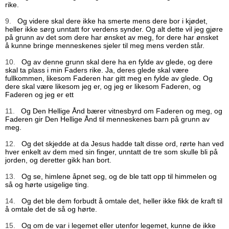
rike.
9.
Og videre skal dere ikke ha smerte mens dere bor i kjødet,
heller ikke sørg unntatt for verdens synder. Og alt dette vil jeg gjøre
på grunn av det som dere har ønsket av meg, for dere har ønsket
å kunne bringe menneskenes sjeler til meg mens verden står.
10.
Og av denne grunn skal dere ha en fylde av glede, og dere
skal ta plass i min Faders rike. Ja, deres glede skal være
fullkommen, likesom Faderen har gitt meg en fylde av glede. Og
dere skal være likesom jeg er, og jeg er likesom Faderen, og
Faderen og jeg er ett
11.
Og Den Hellige Ånd bærer vitnesbyrd om Faderen og meg, og
Faderen gir Den Hellige Ånd til menneskenes barn på grunn av
meg.
12.
Og det skjedde at da Jesus hadde talt disse ord, rørte han ved
hver enkelt av dem med sin finger, unntatt de tre som skulle bli på
jorden, og deretter gikk han bort.
13.
Og se, himlene åpnet seg, og de ble tatt opp til himmelen og
så og hørte usigelige ting.
14.
Og det ble dem forbudt å omtale det, heller ikke fikk de kraft til
å omtale det de så og hørte.
15.
Og om de var i legemet eller utenfor legemet, kunne de ikke