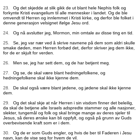
23.
Og det skjedde at slik gikk de ut blant hele Nephis folk og
forkynte Kristi evangelium til alle mennesker i landet. Og de ble
omvendt til Herren og innlemmet i Kristi kirke, og derfor ble folket i
denne generasjon velsignet ifølge Jesu ord.
24.
Og nå avslutter jeg, Mormon, min omtale av disse ting en tid.
25.
Se, jeg var nær ved å skrive navnene på dem som aldri skulle
smake døden, men Herren forbød det, derfor skriver jeg dem ikke,
for de er skjult for verden.
26.
Men se, jeg har sett dem, og de har betjent meg.
27.
Og se, de skal være blant hedningefolkene, og
hedningefolkene skal ikke kjenne dem.
28.
De skal også være blant jødene, og jødene skal ikke kjenne
dem.
29.
Og det skal skje at når Herren i sin visdom finner det beleilig,
da skal de betjene alle Israels adspredte stammer og alle nasjoner,
slekter, tungemål og folk og skal bringe mange av deres sjeler til
Jesus, så deres ønske kan bli oppfylt, og også på grunn av Guds
overbevisende kraft som er i dem.
30.
Og de er som Guds engler, og hvis de ber til Faderen i Jesu
navn, kan de vise seg for hvem de vil.