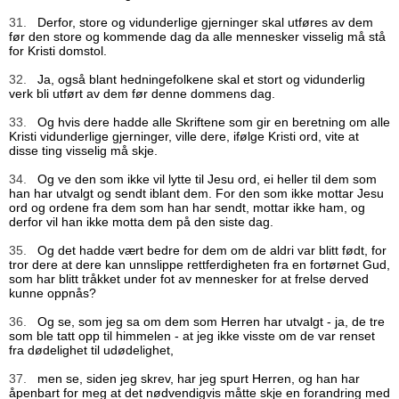
31.
Derfor, store og vidunderlige gjerninger skal utføres av dem
før den store og kommende dag da alle mennesker visselig må stå
for Kristi domstol.
32.
Ja, også blant hedningefolkene skal et stort og vidunderlig
verk bli utført av dem før denne dommens dag.
33.
Og hvis dere hadde alle Skriftene som gir en beretning om alle
Kristi vidunderlige gjerninger, ville dere, ifølge Kristi ord, vite at
disse ting visselig må skje.
34.
Og ve den som ikke vil lytte til Jesu ord, ei heller til dem som
han har utvalgt og sendt iblant dem. For den som ikke mottar Jesu
ord og ordene fra dem som han har sendt, mottar ikke ham, og
derfor vil han ikke motta dem på den siste dag.
35.
Og det hadde vært bedre for dem om de aldri var blitt født, for
tror dere at dere kan unnslippe rettferdigheten fra en fortørnet Gud,
som har blitt tråkket under fot av mennesker for at frelse derved
kunne oppnås?
36.
Og se, som jeg sa om dem som Herren har utvalgt - ja, de tre
som ble tatt opp til himmelen - at jeg ikke visste om de var renset
fra dødelighet til udødelighet,
37.
men se, siden jeg skrev, har jeg spurt Herren, og han har
åpenbart for meg at det nødvendigvis måtte skje en forandring med