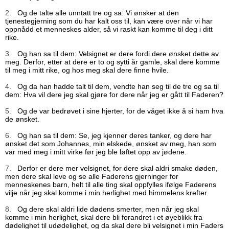
2.
Og de talte alle unntatt tre og sa: Vi ønsker at den
tjenestegjerning som du har kalt oss til, kan være over når vi har
oppnådd et menneskes alder, så vi raskt kan komme til deg i ditt
rike.
3.
Og han sa til dem: Velsignet er dere fordi dere ønsket dette av
meg. Derfor, etter at dere er to og sytti år gamle, skal dere komme
til meg i mitt rike, og hos meg skal dere finne hvile.
4.
Og da han hadde talt til dem, vendte han seg til de tre og sa til
dem: Hva vil dere jeg skal gjøre for dere når jeg er gått til Faderen?
5.
Og de var bedrøvet i sine hjerter, for de våget ikke å si ham hva
de ønsket.
6.
Og han sa til dem: Se, jeg kjenner deres tanker, og dere har
ønsket det som Johannes, min elskede, ønsket av meg, han som
var med meg i mitt virke før jeg ble løftet opp av jødene.
7.
Derfor er dere mer velsignet, for dere skal aldri smake døden,
men dere skal leve og se alle Faderens gjerninger for
menneskenes barn, helt til alle ting skal oppfylles ifølge Faderens
vilje når jeg skal komme i min herlighet med himmelens krefter.
8.
Og dere skal aldri lide dødens smerter, men når jeg skal
komme i min herlighet, skal dere bli forandret i et øyeblikk fra
dødelighet til udødelighet, og da skal dere bli velsignet i min Faders