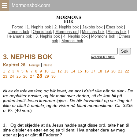
☰
Mormonsbok.com
Forord
|
1. Nephis bok
|
2. Nephis bok
|
Jakobs bok
|
Enos bok
|
Jaroms bok
|
Omnis bok
|
Mormons ord
|
Mosiahs bok
|
Almas bok
|
Helamans bok
|
3. Nephis bok
|
4. Nephis bok
|
Mormons bok
|
Ethers
bok
|
Moronis bok
|
3. NEPHIS BOK
AVANSERT SØK
Kapittel 28
|
Forrige
Neste
1
2
3
4
5
6
7
8
9
10
11
12
13
14
15
16
17
18
19
20
21
22
28
23
24
25
26
27
29
30
Ni av de tolv ønsker, og blir lovet, en arv i Kristi rike når de dør - De
tre nephitter ønsker, og får makt over døden, så de kan bli på
jorden inntil Jesus komrner igjen - De blir forvandlet og ser ting det
ikke er tillatt å omtale, og de virker nå blant menneskene. Ca. 3435
e. Kr.
(40 vers)
1.
Og det skjedde at da Jesus hadde sagt disse ord, talte han til
sine disipler en etter en og sa til dem: Hva ønsker dere av meg
etter at jeg er gått til Faderen?