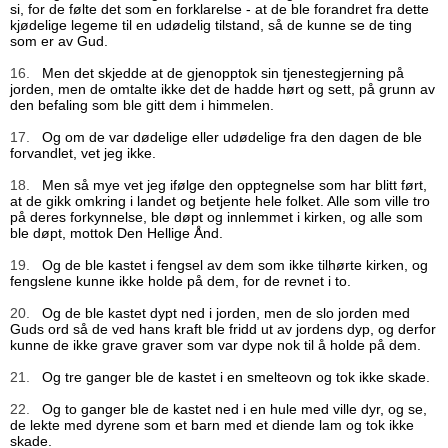
si, for de følte det som en forklarelse - at de ble forandret fra dette
kjødelige legeme til en udødelig tilstand, så de kunne se de ting
som er av Gud.
16.
Men det skjedde at de gjenopptok sin tjenestegjerning på
jorden, men de omtalte ikke det de hadde hørt og sett, på grunn av
den befaling som ble gitt dem i himmelen.
17.
Og om de var dødelige eller udødelige fra den dagen de ble
forvandlet, vet jeg ikke.
18.
Men så mye vet jeg ifølge den opptegnelse som har blitt ført,
at de gikk omkring i landet og betjente hele folket. Alle som ville tro
på deres forkynnelse, ble døpt og innlemmet i kirken, og alle som
ble døpt, mottok Den Hellige Ånd.
19.
Og de ble kastet i fengsel av dem som ikke tilhørte kirken, og
fengslene kunne ikke holde på dem, for de revnet i to.
20.
Og de ble kastet dypt ned i jorden, men de slo jorden med
Guds ord så de ved hans kraft ble fridd ut av jordens dyp, og derfor
kunne de ikke grave graver som var dype nok til å holde på dem.
21.
Og tre ganger ble de kastet i en smelteovn og tok ikke skade.
22.
Og to ganger ble de kastet ned i en hule med ville dyr, og se,
de lekte med dyrene som et barn med et diende lam og tok ikke
skade.